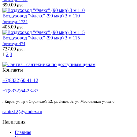
690.00
руб.
Воздуховод "Флекс" (90 мкр) 3 м 110
Артикул: 1724
405.00
руб.
Воздуховод "Флекс" (90 мкр) 3 м 115
Артикул: 474
737.00
руб.
1
2
3
Контакты
+7(8332)50-41-12
+7(8332)54-23-87
г.Киров
,
ул. пр-т Строителей, 52, ул. Лепсе, 52, ул. Мостовицкая улица, 6
santiz12@yandex.ru
Навигация
Главная