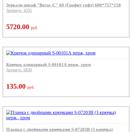
Зеркало-шкаф "Вегас-С" 60 (Графит софт) 600*757*150
Артикул: 4335
5720.00
руб.
Крючок одинарный S-00101А нерж, хром
Артикул: 6830
135.00
руб.
Планка с двойными крючками S-07203B (3 крючка)