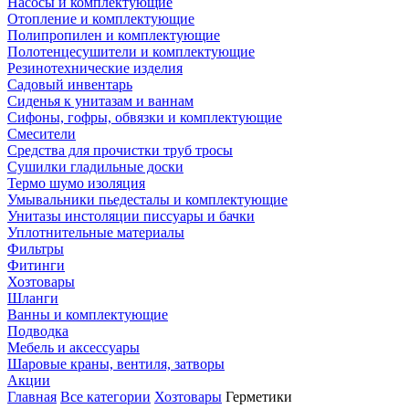
Насосы и комплектующие
Отопление и комплектующие
Полипропилен и комплектующие
Полотенцесушители и комплектующие
Резинотехнические изделия
Садовый инвентарь
Сиденья к унитазам и ваннам
Сифоны, гофры, обвязки и комплектующие
Смесители
Средства для прочистки труб тросы
Сушилки гладильные доски
Термо шумо изоляция
Умывальники пьедесталы и комплектующие
Унитазы инстоляции писсуары и бачки
Уплотнительные материалы
Фильтры
Фитинги
Хозтовары
Шланги
Ванны и комплектующие
Подводка
Мебель и аксессуары
Шаровые краны, вентиля, затворы
Акции
Главная
Все категории
Хозтовары
Герметики